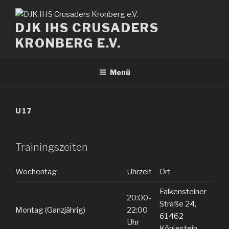
Zum
Inhalt
DJK IHS CRUSADERS
springen
KRONBERG E.V.
Menü
U17
Trainingszeiten
Wochentag
Uhrzeit
Ort
Falkensteiner
20:00-
Straße 24,
Montag (Ganzjährig)
22:00
61462
Uhr
Königstein