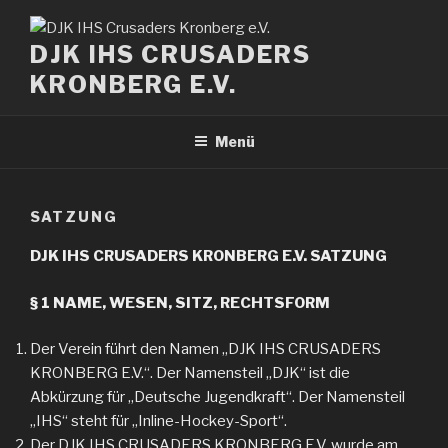
Zum
Inhalt
DJK IHS CRUSADERS
springen
KRONBERG E.V.
Menü
SATZUNG
DJK IHS CRUSADERS KRONBERG E.V. SATZUNG
§ 1 NAME, WESEN, SITZ, RECHTSFORM
Der Verein führt den Namen „DJK IHS CRUSADERS
KRONBERG E.V.“. Der Namensteil „DJK“ ist die
Abkürzung für „Deutsche Jugendkraft“. Der Namensteil
„IHS“ steht für „Inline-Hockey-Sport“.
Der DJK IHS CRUSADERS KRONBERG E.V. wurde am